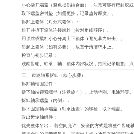
小心撬开端盖（避免损伤结合面），注意可能有密封胶或
取下端盖密封垫（如需更换，记录垫片厚度）。
拆卸上箱体（对分式箱体）：
松开并拆下箱体连接螺栓（按对角线顺序）。
用顶丝或撬杠小心分离上下箱体（避免暴力敲击）。
吊起上箱体（如有必要），放置于清洁垫木上。
检查与初步记录：
观察齿轮、轴承、轴、箱体内部状况，拍照记录磨损、点
三、 齿轮轴系拆卸（核心步骤）
拆卸轴端固定件：
拆下轴端锁紧螺母（注意旋向）、止动垫圈、甩油环等。
拆卸轴承端盖（内侧）：
拆下固定轴承端盖（轴承压盖）的螺栓，取下端盖。
取出齿轮轴组件：
优先整体吊出： 若空间允许，安全的方式是将整个齿轮轴