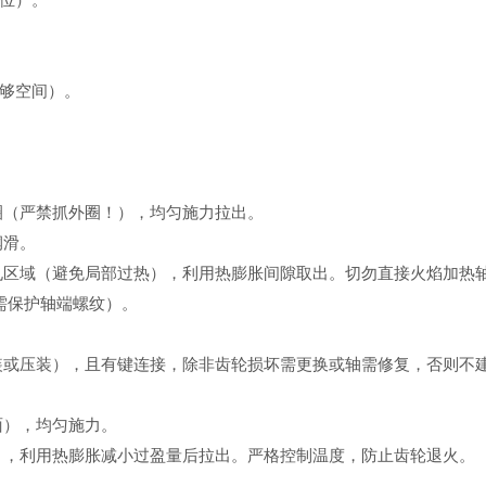
位）。
够空间）。
圈（严禁抓外圈！），均匀施力拉出。
润滑。
孔区域（避免局部过热），利用热膨胀间隙取出。切勿直接火焰加热
需保护轴端螺纹）。
装或压装），且有键连接，除非齿轮损坏需更换或轴需修复，否则不
面），均匀施力。
），利用热膨胀减小过盈量后拉出。严格控制温度，防止齿轮退火。