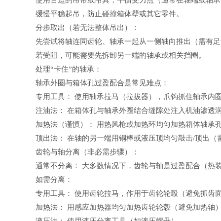
使用合适的吊带或吊具，平衡受力点（通常在轴端或轴承
缓慢平稳起吊，防止碰撞箱体壁或其它零件。
分步取出（若无法整体吊出）：
先尝试将轴连同齿轮、轴承一起从一侧轴向推出（需有足
若受阻，可能需要先拆卸另一端的轴承或相关挡圈。
处理“卡住”的轴承：
轴承外圈与箱体孔过盈配合是常见难点：
专用工具： 使用轴承拉马（拉拔器），爪钩抓住轴承内
注油法： 在箱体孔与轴承外圈结合缝隙处注入机油渗透
加热法（谨慎）： 用热风枪或加热环均匀加热箱体轴承
顶出法： 在轴的另一端用铜棒或液压顶均匀敲击/顶出（
齿轮与轴分离（非必需步骤）：
通常不分离： 大多数情况下，齿轮与轴是过盈配合（热
如需分离：
专用工具： 使用齿轮拉马，作用于齿轮轮毂（避免抓齿
加热法： 用感应加热器均匀加热齿轮轮毂（避免加热轴