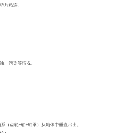
垫片粘连。
蚀、污染等情况。
系（齿轮+轴+轴承）从箱体中垂直吊出。