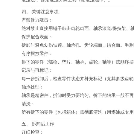
液压法： 使用液压分离工具（如液压螺母）。
四、 关键注意事项
严禁暴力敲击：
绝对禁止直接用锤子敲击齿轮齿面、轴承滚道/保持架、
保护配合表面：
拆卸时避免划伤轴颈、轴承孔、齿轮端面、结合面。毛刺
有序摆放零件：
拆下的零件（螺栓、垫片、轴承、齿轮、轴等）按顺序摆
记录与再标记：
每一步拆卸后，检查零件状态并补充标记（尤其多级齿轮
轴承处理：
轴承是精密件，拆卸时受力要均匀。拆下的轴承一般不再
清洗：
所有拆下的零件（包括箱体）需彻底清洗（用煤油或专用
五、 拆卸后工作
详细检查：