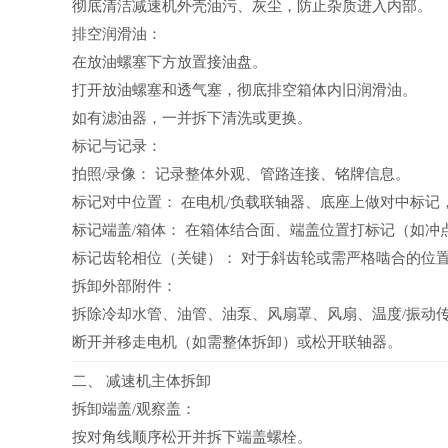
彻底清洁减速机外壳油污、灰尘，防止杂质进入内部。
排空润滑油：
在放油螺塞下方放置接油盘。
打开放油螺塞和透气塞，彻底排空箱体内旧润滑油。
如有滤油器，一并拆下清洗或更换。
标记与记录：
拍照/录像： 记录整体外观、管路连接、铭牌信息。
标记对中位置： 在电机/负载联轴器、底座上做对中标记
标记端盖/箱体： 在箱体结合面、端盖位置打标记（如
标记齿轮相位（关键）： 对于斜齿轮或需严格啮合的位置
拆卸外部附件：
拆除冷却水管、油管、油泵、风扇罩、风扇、温度/振动
断开并移走电机（如需整体拆卸）或松开联轴器。
二、 减速机主体拆卸
拆卸端盖/观察盖：
按对角线顺序松开并拆下端盖螺栓。