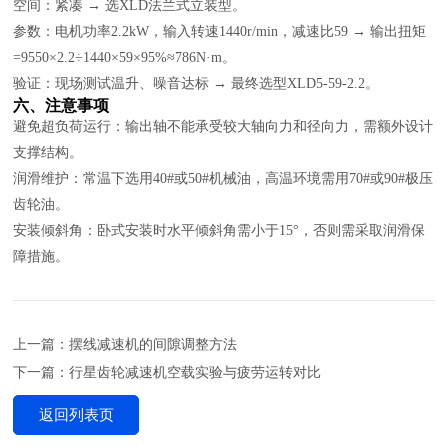
空间：紧凑 → 选XLD法兰式立装型。
参数：电机功率2.2kW，输入转速1440r/min，减速比59 → 输出扭矩
=9550×2.2÷1440×59×95%≈786N·m。
验证：现场测试温升、噪音达标 → 最终选型XLD5-59-2.2。
六、注意事项
避免超负荷运行：输出轴不能承受较大轴向力和径向力，需额外设计
支撑结构。
润滑维护：常温下选用40#或50#机械油，高温环境需用70#或90#极压
齿轮油。
安装倾斜角：卧式安装时水平倾斜角需小于15°，否则需采取润滑保
障措施。
上一篇：摆线减速机的间隙调整方法
下一篇：行星齿轮减速机空载实验与疲劳运转对比
返回列表页