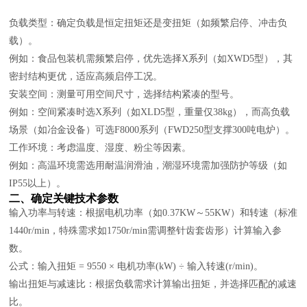
负载类型：确定负载是恒定扭矩还是变扭矩（如频繁启停、冲击负
载）。
例如：食品包装机需频繁启停，优先选择X系列（如XWD5型），其
密封结构更优，适应高频启停工况。
安装空间：测量可用空间尺寸，选择结构紧凑的型号。
例如：空间紧凑时选X系列（如XLD5型，重量仅38kg），而高负载
场景（如冶金设备）可选F8000系列（FWD250型支撑300吨电炉）。
工作环境：考虑温度、湿度、粉尘等因素。
例如：高温环境需选用耐温润滑油，潮湿环境需加强防护等级（如
IP55以上）。
二、确定关键技术参数
输入功率与转速：根据电机功率（如0.37KW～55KW）和转速（标准
1440r/min，特殊需求如1750r/min需调整针齿套齿形）计算输入参
数。
公式：输入扭矩 = 9550 × 电机功率(kW) ÷ 输入转速(r/min)。
输出扭矩与减速比：根据负载需求计算输出扭矩，并选择匹配的减速
比。