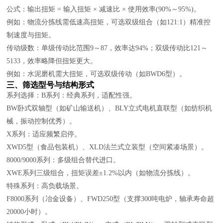
公式：输出扭矩 = 输入扭矩 × 减速比 × 使用效率(90%～95%)。
例如：物流分拣线需低速高扭矩，可选双级组合（如121:1）精准控
制速度与扭矩。
传动级数：单级传动比范围9～87，效率达94%；双级传动比121～
5133，效率略降但扭矩更大。
例如：水泥磨机需大扭矩，可选双级传动（如BWD6型）。
三、筛选型号与结构形式
系列选择：B系列：经典系列，适配性强。
BW卧式双轴型（如矿山输送机）、BLY立式电机直联型（如纺织机
械，振动控制优秀）。
X系列：适应频繁启停。
XWD5型（食品包装机）、XLD法兰式立装型（空间紧凑场景）。
8000/9000系列：多级组合替代进口。
XWE系列三级组合，扭矩误差±1.2%以内（如物流分拣线）。
特殊系列：高负载场景。
F8000系列（冶金设备）、FWD250型（支撑300吨电炉，轴承寿命超
20000小时）。