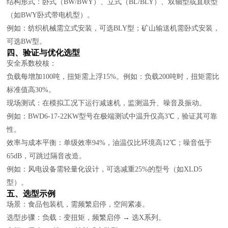
结构形式：卧式（BW/BWY）、立式（BL/BLY）、双轴型或直联型
（如BWY卧式带电机型）。
例如：纺织机械需立式安装，可选BLY型；矿山输送机需卧式安装，
可选BW型。
四、验证与优化选型
安全系数校核：
负载每增加100吨，扭矩需上浮15%。例如：负载200吨时，扭矩需比
标准值高30%。
现场测试：在模拟工况下运行减速机，监测温升、噪音及振动。
例如：BWD6-17-22KW型号在极端测试中温升仅高3℃，验证其可靠
性。
效率与成本平衡：单级效率94%，油温仅比环境高12℃；噪音低于
65dB，可跳过隔音改造。
例如：风电设备需轻量化设计，可选减重25%的型号（如XLD5
型）。
五、选型示例
场景：食品包装机，需频繁启停，空间紧凑。
选型步骤：负载：变扭矩，频繁启停 → 选X系列。