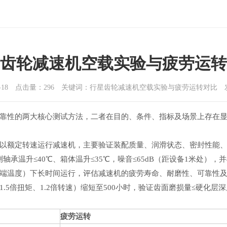
齿轮减速机空载实验与疲劳运转
-09-18 点击量：296 关键词：行星齿轮减速机空载实验与疲劳运转对比
靠性的两大核心测试方法，二者在目的、条件、指标及场景上存在
以额定转速运行减速机，主要验证装配质量、润滑状态、密封性能
分钟，监测轴承温升≤40℃、箱体温升≤35℃，噪音≤65dB（距设备1米
温度）下长时间运行，评估减速机的疲劳寿命、耐磨性、可靠性及失效模
.5倍扭矩、1.2倍转速）缩短至500小时，验证齿面磨损量≤硬化层深
疲劳运转