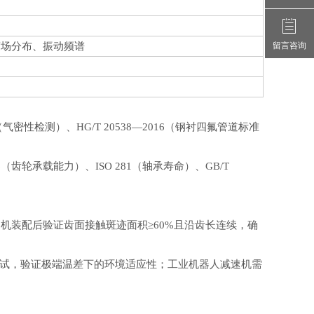
留言咨询
度场分布、振动频谱
性检测）、HG/T 20538—2016（钢衬四氟管道标准
轮承载能力）、ISO 281（轴承寿命）、GB/T
。
机装配后验证齿面接触斑迹面积≥60%且沿齿长连续，确
测试，验证极端温差下的环境适应性；工业机器人减速机需