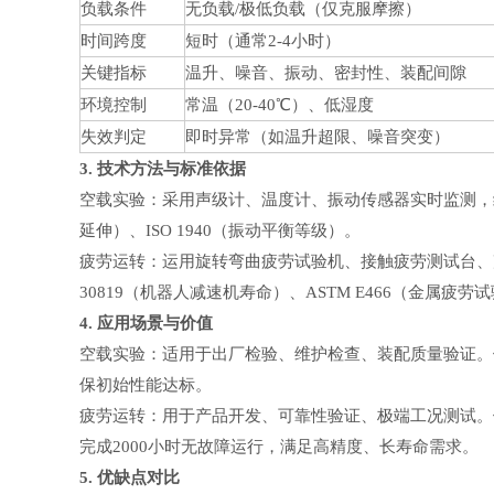
负载条件
无负载/极低负载（仅克服摩擦）
时间跨度
短时（通常2-4小时）
关键指标
温升、噪音、振动、密封性、装配间隙
环境控制
常温（20-40℃）、低湿度
失效判定
即时异常（如温升超限、噪音突变）
3. 技术方法与标准依据
空载实验：采用声级计、温度计、振动传感器实时监测，结合视
延伸）、ISO 1940（振动平衡等级）。
疲劳运转：运用旋转弯曲疲劳试验机、接触疲劳测试台、声发射
30819（机器人减速机寿命）、ASTM E466（金属疲劳
4. 应用场景与价值
空载实验：适用于出厂检验、维护检查、装配质量验证。
保初始性能达标。
疲劳运转：用于产品开发、可靠性验证、极端工况测试。例
完成2000小时无故障运行，满足高精度、长寿命需求。
5. 优缺点对比