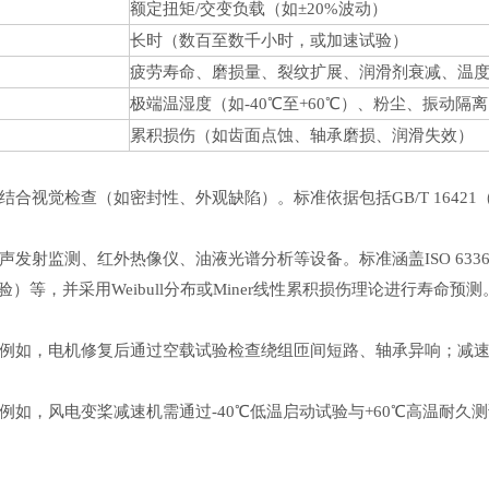
额定扭矩/交变负载（如±20%波动）
长时（数百至数千小时，或加速试验）
疲劳寿命、磨损量、裂纹扩展、润滑剂衰减、温
极端温湿度（如-40℃至+60℃）、粉尘、振动隔离
累积损伤（如齿面点蚀、轴承磨损、润滑失效）
觉检查（如密封性、外观缺陷）。标准依据包括GB/T 16421（气密
监测、红外热像仪、油液光谱分析等设备。标准涵盖ISO 6336（齿
试验）等，并采用Weibull分布或Miner线性累积损伤理论进行寿命预测
例如，电机修复后通过空载试验检查绕组匝间短路、轴承异响；减速
如，风电变桨减速机需通过-40℃低温启动试验与+60℃高温耐久