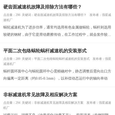
硬齿面减速机故障及排除方法有哪些？
点击量：296 关键词：硬齿面减速机故障及排除方法有哪些？ 发布者：强星减
速机厂
蜗轮减速机为了进步功率，通常均选用有色金属做蜗轮，蜗杆则选用
较硬的钢材，由于它是滑动磨擦传动，在工作过程中，就会发作较高
的热量，使减速机各零件和密封之间热膨胀发作区别，从而在各合作
面发作空隙，而油液由于温度的升高变稀，简单形成走漏
平面二次包络蜗轮蜗杆减速机的安装形式
点击量：289 关键词：平面二次包络蜗轮蜗杆减速机的安装形式 发布者：强星
减速机厂
蜗杆圆环面中心与蜗轮圆环中心需精确对中，静态调整后需向出口方
向偏离一定距离（约0.05-0.1mm），以补偿动态运行中的轴向串动
非标减速机常见故障及相应解决方案
点击量：294 关键词：非标减速机常见故障及相应解决方案 发布者：强星减速
机厂