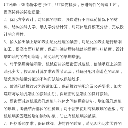
UT检验；铸造箱体进行MT、UT探伤检验，改进铸件的铸造工艺，
提高铸件的铸造质量。
2、优化方案设计，对箱体的刚度、强度进行不同载荷情况下的材
料、结构的静力学、动力学分析计算，对箱体组件模态分析，完成设
计的合理性。
3、输入输出轴上增加表面硬化处理的轴套，对硬化的表面进行磨削
加工，提高表面粗糙度，保证与油封唇接触处的硬度与粗糙度，设计
增加油封的专用润滑，避免油封的早期磨损。
4、对于采用稀油润滑、机械密封的硬齿面减速机，使轴承座上的回
油孔变大，按流量计算要求设置节流套，精确分配各润滑点的流量，
避免因为油量分配的不均而缺油或供油过多。
5、放油孔处螺纹改为焊后加工，保证螺纹的配合及公差要求；加大
螺堵与放油孔端面的接触面积，保证密封垫端面的良好接触。
6、硬齿面减速机观察孔盖板与箱体之间使用密封垫，增加视孔盖板
的厚度，降低结合部位的粗糙度；对于需要使用有机玻璃的盖板，有
机玻璃紧固螺栓增加钢制垫板，防止有机玻璃的破损。
7、严格采购要求，保证球阀、密封件的质量，避免因为此类零件的